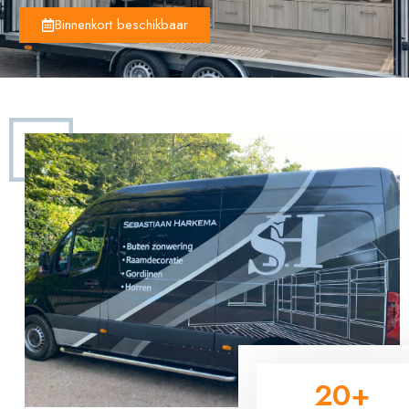
Binnenkort beschikbaar
20
+
20
+
Jaren ervaring