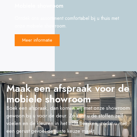
Mobiele showroom
Ontdek ons assortiment comfortabel bij u thuis met
onze mobiele showroom.
Meer informatie
Maak een afspraak voor de
mobiele showroom
Boek een afspraak, dan komen wij met onze showroom
gewoon bij u voor de deur. Zo kunt u de stoffen zelf
voelen en de kleuren in het echt bekijken, zodat u met
een gerust gevoel de juiste keuze maakt.