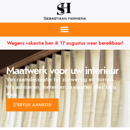
Wegens vakantie ben ik 17 augustus weer bereikbaar!
Maatwerk voor uw interieur
Van raamdecoratie tot zonwering en horren.
Wij adviseren, meten en realiseren alles bij u
thuis.
BEKIJK AANBOD